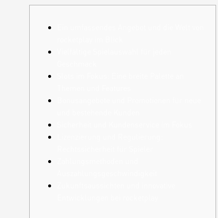
Ein umfassendes Angebot und die Welt von
rocketplay im Blick
Vielfältige Spielauswahl für jeden
Geschmack
Slots im Fokus: Eine breite Palette an
Themen und Features
Bonusangebote und Promotionen für neue
und bestehende Kunden
Sicherheit und Kundenservice im Fokus
Lizenzierung und Regulierung:
Rechtssicherheit für Spieler
Zahlungsmethoden und
Auszahlungsgeschwindigkeit
Zukunftsaussichten und innovative
Entwicklungen bei rocketplay