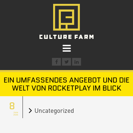
EIN UMFASSENDES ANGEBOT UND DIE
WELT VON ROCKETPLAY IM BLICK
8
Uncategorized
June
2026