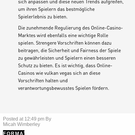
sich anpassen und diese neuen Trends aufgreifen,
um ihren Spielern das bestmögliche
Spielerlebnis zu bieten.
Die zunehmende Regulierung des Online-Casino-
Marktes wird ebenfalls eine wichtige Rolle
spielen. Strengere Vorschriften können dazu
beitragen, die Sicherheit und Fairness der Spiele
zu gewährleisten und Spielern einen besseren
Schutz zu bieten. Es ist wichtig, dass Online-
Casinos wie vulkan vegas sich an diese
Vorschriften halten und
verantwortungsbewusstes Spielen fördern.
Posted at 12:49 pm By
Micah Wimberley
FORMAT