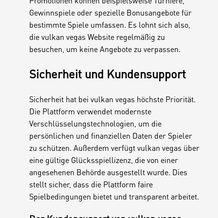
Promotionen können beispielsweise Turniere,
Gewinnspiele oder spezielle Bonusangebote für
bestimmte Spiele umfassen. Es lohnt sich also,
die vulkan vegas Website regelmäßig zu
besuchen, um keine Angebote zu verpassen.
Sicherheit und Kundensupport
Sicherheit hat bei vulkan vegas höchste Priorität.
Die Plattform verwendet modernste
Verschlüsselungstechnologien, um die
persönlichen und finanziellen Daten der Spieler
zu schützen. Außerdem verfügt vulkan vegas über
eine gültige Glücksspiellizenz, die von einer
angesehenen Behörde ausgestellt wurde. Dies
stellt sicher, dass die Plattform faire
Spielbedingungen bietet und transparent arbeitet.