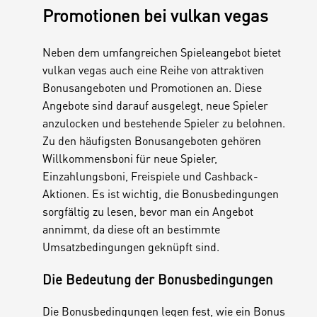
Promotionen bei vulkan vegas
Neben dem umfangreichen Spieleangebot bietet
vulkan vegas auch eine Reihe von attraktiven
Bonusangeboten und Promotionen an. Diese
Angebote sind darauf ausgelegt, neue Spieler
anzulocken und bestehende Spieler zu belohnen.
Zu den häufigsten Bonusangeboten gehören
Willkommensboni für neue Spieler,
Einzahlungsboni, Freispiele und Cashback-
Aktionen. Es ist wichtig, die Bonusbedingungen
sorgfältig zu lesen, bevor man ein Angebot
annimmt, da diese oft an bestimmte
Umsatzbedingungen geknüpft sind.
Die Bedeutung der Bonusbedingungen
Die Bonusbedingungen legen fest, wie ein Bonus