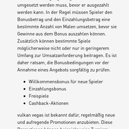
umgesetzt werden muss, bevor er ausgezahlt
werden kann. In der Regel müssen Spieler den
Bonusbetrag und den Einzahlungsbetrag eine
bestimmte Anzahl von Malen umsetzen, bevor sie
Gewinne aus dem Bonus auszahlen können.
Zusätzlich können bestimmte Spiele
möglicherweise nicht oder nur in geringerem
Umfang zur Umsatzanforderung beitragen. Es ist
daher ratsam, die Bonusbedingungen vor der
Annahme eines Angebots sorgfältig zu prüfen.
Willkommensbonus für neue Spieler
Einzahlungsbonus
Freispiele
Cashback-Aktionen
vulkan vegas ist bekannt dafür, regelmäßig neue
und aufregende Promotionen anzubieten. Diese