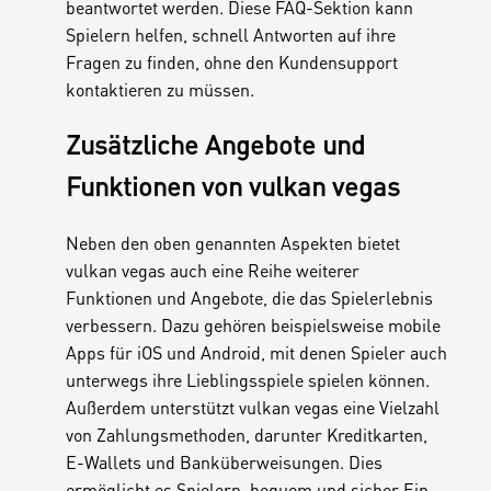
beantwortet werden. Diese FAQ-Sektion kann
Spielern helfen, schnell Antworten auf ihre
Fragen zu finden, ohne den Kundensupport
kontaktieren zu müssen.
Zusätzliche Angebote und
Funktionen von vulkan vegas
Neben den oben genannten Aspekten bietet
vulkan vegas auch eine Reihe weiterer
Funktionen und Angebote, die das Spielerlebnis
verbessern. Dazu gehören beispielsweise mobile
Apps für iOS und Android, mit denen Spieler auch
unterwegs ihre Lieblingsspiele spielen können.
Außerdem unterstützt vulkan vegas eine Vielzahl
von Zahlungsmethoden, darunter Kreditkarten,
E-Wallets und Banküberweisungen. Dies
ermöglicht es Spielern, bequem und sicher Ein-