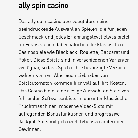
ally spin casino
Das ally spin casino überzeugt durch eine
beeindruckende Auswahl an Spielen, die für jeden
Geschmack und jedes Erfahrungslevel etwas bietet.
Im Fokus stehen dabei natürlich die klassischen
Casinospiele wie Blackjack, Roulette, Baccarat und
Poker. Diese Spiele sind in verschiedenen Varianten
verfügbar, sodass Spieler ihre bevorzugte Version
wählen können. Aber auch Liebhaber von
Spielautomaten kommen hier voll auf ihre Kosten.
Das Casino bietet eine riesige Auswahl an Slots von
führenden Softwareanbietern, darunter klassische
Fruchtmaschinen, moderne Video-Slots mit
aufregenden Bonusfunktionen und progressive
Jackpot-Slots mit potenziell lebensverändernden
Gewinnen.