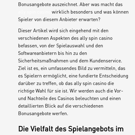
Bonusangebote auszeichnet. Aber was macht das
ally spin casino
wirklich besonders und was können
Spieler von diesem Anbieter erwarten?
Dieser Artikel wird sich eingehend mit den
verschiedenen Aspekten des ally spin casino
befassen, von der Spielauswahl und den
Softwareanbietern bis hin zu den
Sicherheitsmaßnahmen und dem Kundenservice.
Ziel ist es, ein umfassendes Bild zu vermitteln, das
es Spielern ermöglicht, eine fundierte Entscheidung
darüber zu treffen, ob das ally spin casino die
richtige Wahl für sie ist. Wir werden auch die Vor-
und Nachteile des Casinos beleuchten und einen
detaillierten Blick auf die verschiedenen
Bonusangebote werfen.
Die Vielfalt des Spielangebots im