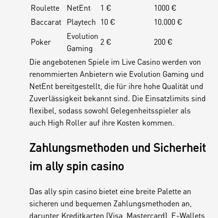
Roulette
NetEnt
1 €
1000 €
Baccarat
Playtech
10 €
10.000 €
Evolution
Poker
2 €
200 €
Gaming
Die angebotenen Spiele im Live Casino werden von
renommierten Anbietern wie Evolution Gaming und
NetEnt bereitgestellt, die für ihre hohe Qualität und
Zuverlässigkeit bekannt sind. Die Einsatzlimits sind
flexibel, sodass sowohl Gelegenheitsspieler als
auch High Roller auf ihre Kosten kommen.
Zahlungsmethoden und Sicherheit
im ally spin casino
Das ally spin casino bietet eine breite Palette an
sicheren und bequemen Zahlungsmethoden an,
darunter Kreditkarten (Visa, Mastercard), E-Wallets