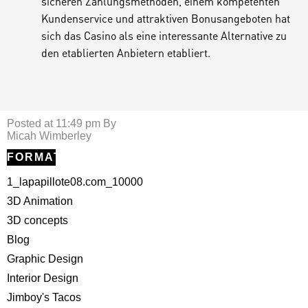
sicheren Zahlungsmethoden, einem kompetenten
Kundenservice und attraktiven Bonusangeboten hat
sich das Casino als eine interessante Alternative zu
den etablierten Anbietern etabliert.
Posted at 11:49 pm By
Micah Wimberley
FORMAT
1_lapapillote08.com_10000
3D Animation
3D concepts
Blog
Graphic Design
Interior Design
Jimboy's Tacos