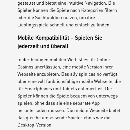
gestaltet und bietet eine intuitive Navigation. Die
Spieler können die Spiele nach Kategorien filtern
oder die Suchfunktion nutzen, um ihre
Lieblingsspiele schnell und einfach zu finden.
Mobile Kompatibilität – Spielen Sie
jederzeit und überall
In der heutigen mobilen Welt ist es für Online-
Casinos unerlässlich, eine mobile Version ihrer
Webseite anzubieten. Das ally spin casino verfügt
über eine voll funktionsfähige mobile Webseite, die
für Smartphones und Tablets optimiert ist. Die
Spieler können die Spiele bequem von unterwegs
spielen, ohne dass sie eine separate App
herunterladen müssen. Die mobile Webseite bietet
das gleiche umfassende Spielerlebnis wie die
Desktop-Version.