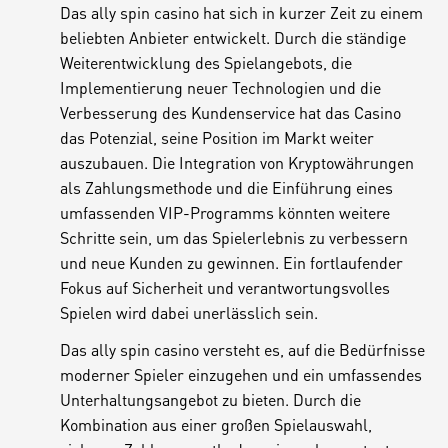
Das ally spin casino hat sich in kurzer Zeit zu einem
beliebten Anbieter entwickelt. Durch die ständige
Weiterentwicklung des Spielangebots, die
Implementierung neuer Technologien und die
Verbesserung des Kundenservice hat das Casino
das Potenzial, seine Position im Markt weiter
auszubauen. Die Integration von Kryptowährungen
als Zahlungsmethode und die Einführung eines
umfassenden VIP-Programms könnten weitere
Schritte sein, um das Spielerlebnis zu verbessern
und neue Kunden zu gewinnen. Ein fortlaufender
Fokus auf Sicherheit und verantwortungsvolles
Spielen wird dabei unerlässlich sein.
Das ally spin casino versteht es, auf die Bedürfnisse
moderner Spieler einzugehen und ein umfassendes
Unterhaltungsangebot zu bieten. Durch die
Kombination aus einer großen Spielauswahl,